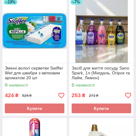
–19%
–7%
Змінні вологі серветки Swiffer
Засіб для миття посуду Sano
Wet для швабри з квітковим
Spark, 1л (Мигдаль, Огірок та
ароматом 20 шт
Лайм, Лимон)
В наявності
В наявності
424
253
₴
₴
524 ₴
271 ₴
Купити
Купити