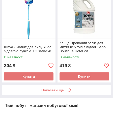
Концентрований засіб для
Щітка - магніт для пилу Yugou
миття всіх типів підлог Sano
з довгою ручкою + 2 запаски
Boutique Hotel 2л
В наявності
В наявності
304
419
₴
₴
Купити
Купити
Показати ще
Твій побут - магазин побутової хімії!