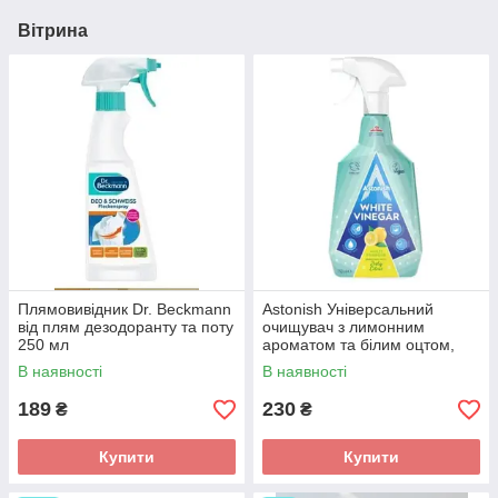
Вітрина
Плямовивідник Dr. Beckmann
Astonish Універсальний
від плям дезодоранту та поту
очищувач з лимонним
250 мл
ароматом та білим оцтом,
750 мл
В наявності
В наявності
189
230
₴
₴
Купити
Купити