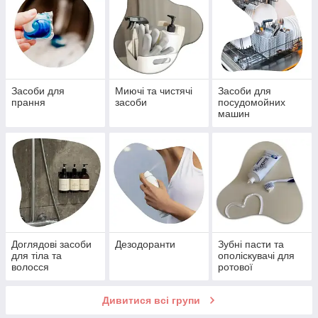
Засоби для
Миючі та чистячі
Засоби для
прання
засоби
посудомойних
машин
Доглядові засоби
Дезодоранти
Зубні пасти та
для тіла та
ополіскувачі для
волосся
ротової
порожнини
Дивитися всі групи