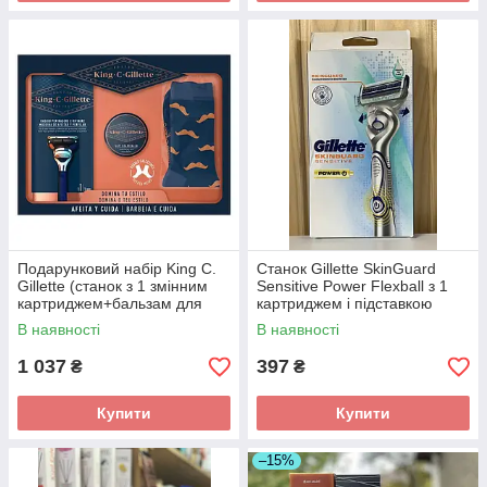
Подарунковий набір King C.
Станок Gillette SkinGuard
Gillette (станок з 1 змінним
Sensitive Power Flexball з 1
картриджем+бальзам для
картриджем і підставкою
бороди+шкарпетки)
В наявності
В наявності
1 037
397
₴
₴
Купити
Купити
–15%