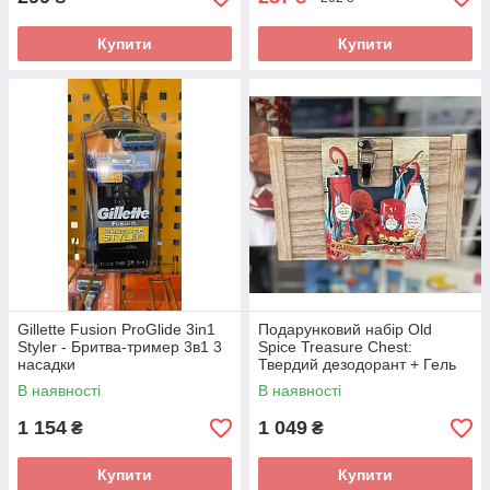
Купити
Купити
Gillette Fusion ProGlide 3in1
Подарунковий набір Old
Styler - Бритва-тример 3в1 3
Spice Treasure Chest:
насадки
Твердий дезодорант + Гель
для душу 3-в-1 + Лосьйон
В наявності
В наявності
після гоління
1 154
1 049
₴
₴
Купити
Купити