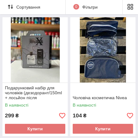
Сортування
0
Фільтри
Подарунковий набір для
чоловіків (дезодорант/150ml
+ лосьйон після
Чоловіча косметичка Nivea
бриття/100ml) Jean Marc X
В наявності
В наявності
Black
299
104
₴
₴
Купити
Купити