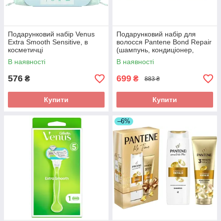
Подарунковий набір Venus
Подарунковий набір для
Extra Smooth Sensitive, в
волосся Pantene Bond Repair
косметичці
(шампунь, кондиціонер,
відновлююча сироватка,
В наявності
В наявності
щітка)
576
699
₴
₴
883 ₴
Купити
Купити
–6%