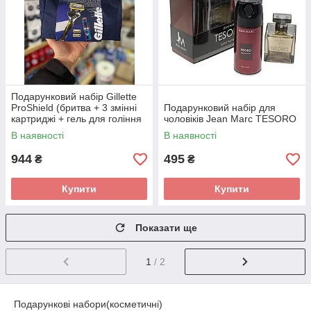
Подарунковий набір Gillette
ProShield (бритва + 3 змінні
Подарунковий набір для
картриджі + гель для гоління
чоловіків Jean Marc TESORO
170 мл + сумка)
В наявності
В наявності
944
495
₴
₴
Купити
Купити
Показати ще
1
/ 2
Подарункові набори(косметичні)