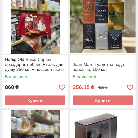
Набір Old Spice Captain
дезодорант 50 мл + гель для
Jean Marc Туалетна вода
душу 250 мл + лосьйон після
чоловіча, 100 мл
гоління 100 мл
В наявності
В наявності
860
356,15
₴
₴
419 ₴
Купити
Купити