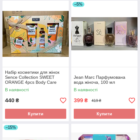
–5%
Набір косметики для жінок
Sence Collection SWEET
Jean Marc Парфумована
ORANGE 4pcs Body Care
вода жіноча, 100 мл
В наявності
В наявності
440
399
₴
₴
419 ₴
Купити
Купити
–15%