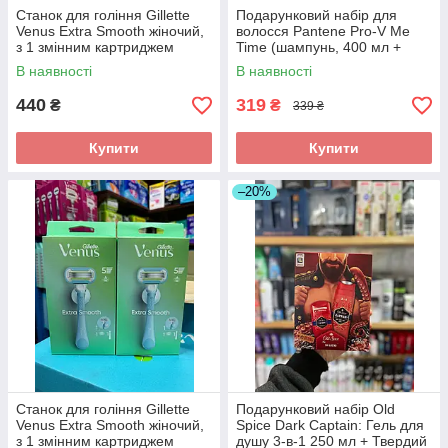
Станок для гоління Gillette
Подарунковий набір для
Venus Extra Smooth жіночий,
волосся Pantene Pro-V Me
з 1 змінним картриджем
Time (шампунь, 400 мл +
кондиціонер-сироватка, 200
В наявності
В наявності
мл)
440
319
₴
₴
339 ₴
Купити
Купити
–20%
Станок для гоління Gillette
Подарунковий набір Old
Venus Extra Smooth жіночий,
Spice Dark Captain: Гель для
з 1 змінним картриджем
душу 3-в-1 250 мл + Твердий