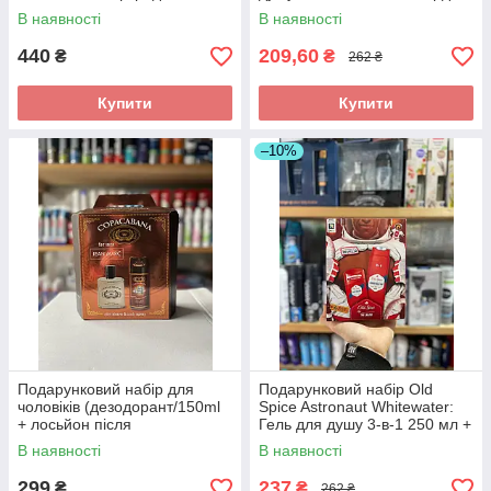
дезодорант 50 мл
В наявності
В наявності
440
209,60
₴
₴
262 ₴
Купити
Купити
–10%
Подарунковий набір для
Подарунковий набір Old
чоловіків (дезодорант/150ml
Spice Astronaut Whitewater:
+ лосьйон після
Гель для душу 3-в-1 250 мл +
бриття/100ml) Jean Marc
Твердий дезодорант 50 мл
В наявності
В наявності
Copacabana
299
237
₴
₴
262 ₴