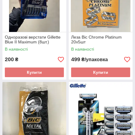
Одноразові верстати Gillette
Леза Bic Chrome Platinum
Blue II Maximum (8шт.)
20х5шт
В наявності
В наявності
200
499
₴
₴/упаковка
Купити
Купити