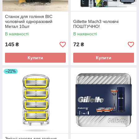
Станок для гоління BIC
чоловічий одноразовий
Gillette Mach3 чоловічі
Метал 10шт
ПОШТУЧНО!
В наявності
В наявності
145
72
₴
₴
Купити
Купити
–21%
Змінні касети для гоління