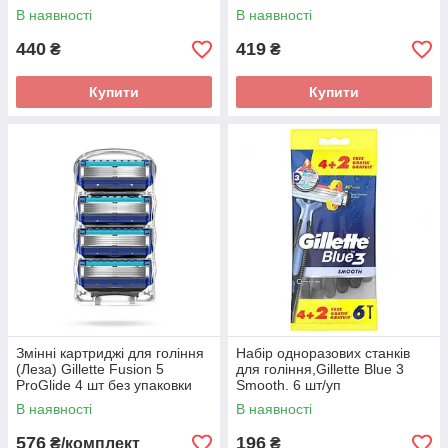
В наявності
В наявності
440
419
₴
₴
Купити
Купити
Змінні картриджі для гоління
Набір одноразових станків
(Леза) Gillette Fusion 5
для гоління,Gillette Blue 3
ProGlide 4 шт без упаковки
Smooth. 6 шт/уп
В наявності
В наявності
576
196
₴/комплект
₴