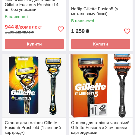
Gillette Fusion 5 Proshield 4
Набір Gillette Fusion5 (у
шт без упаковки
металевому боксі)
В наявності
В наявності
944
₴/комплект
1 259
₴
1 199 ₴/комплект
Купити
Купити
Станок для гоління Gillette
Станок для гоління чоловічий
Fusion5 Proshield (1 змінний
Gillette Fusion5 з 2 змінними
картридж)
картриджами