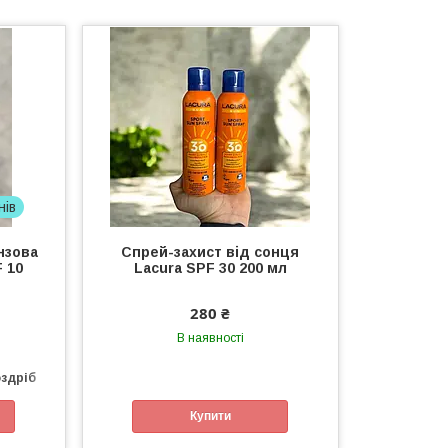
нів
нзова
Спрей-захист від сонця
F 10
Lacura SPF 30 200 мл
280 ₴
В наявності
оздріб
Купити