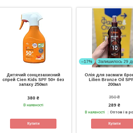
–17%
Залишилось 29 д
Дитячий сонцезахисний
Олія для засмаги бро
спрей Cien Kids SPF 50+ без
Lilien Bronze Oil SP
запаху 250мл
200мл
350 ₴
380 ₴
289 ₴
В наявності
В наявності
Оптом і в р
Купити
Купити