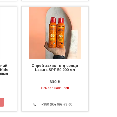
сний
Спрей-захист від сонця
 Kids
Lacura SPF 50 200 мл
00мл
330 ₴
Немає в наявності
+380 (95) 692-73-65