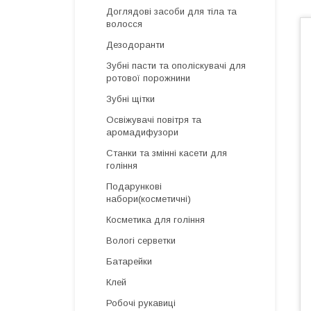
Доглядові засоби для тіла та
волосся
Дезодоранти
Зубні пасти та ополіскувачі для
ротової порожнини
Зубні щітки
Освіжувачі повітря та
аромадифузори
Cтанки та змінні касети для
гоління
Подарункові
набори(косметичні)
Косметика для гоління
Вологі серветки
Батарейки
Клей
Робочі рукавиці