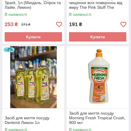
Spark, 1л (Мигдаль, Огірок та
чищення всіх поверхонь від
Лайм, Лимон)
жиру The Pink Stuff The
Miracle Wash-Up Spray 500мл
В наявності
В наявності
253
191
₴
₴
271 ₴
Купити
Купити
–2%
Засіб для миття посуду
Засіб для миття посуду
Morning Fresh Tropical Crush,
Denkmit Лимон 1л
900 мл
В наявності
В наявності