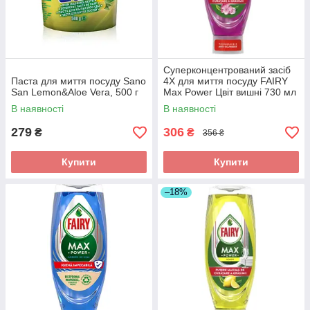
Суперконцентрований засіб
Паста для миття посуду Sano
4X для миття посуду FAIRY
San Lemon&Aloe Vera, 500 г
Max Power Цвіт вишні 730 мл
В наявності
В наявності
279
306
₴
₴
356 ₴
Купити
Купити
–18%