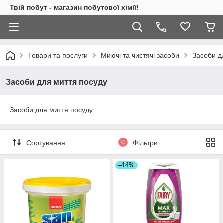
Твій побут - магазин побутової хімії!
Товари та послуги
Миючі та чистячі засоби
Засоби д
Засоби для миття посуду
Засоби для миття посуду
Сортування
0
Фільтри
–14%