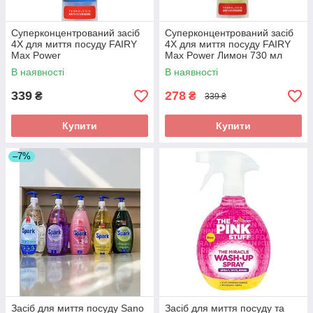
Суперконцентрований засіб
Суперконцентрований засіб
4X для миття посуду FAIRY
4X для миття посуду FAIRY
Max Power
Max Power Лимон 730 мл
Антибактеріальний 730 мл
В наявності
В наявності
339
278
₴
₴
339 ₴
Купити
Купити
–7%
Засіб для миття посуду Sano
Засіб для миття посуду та