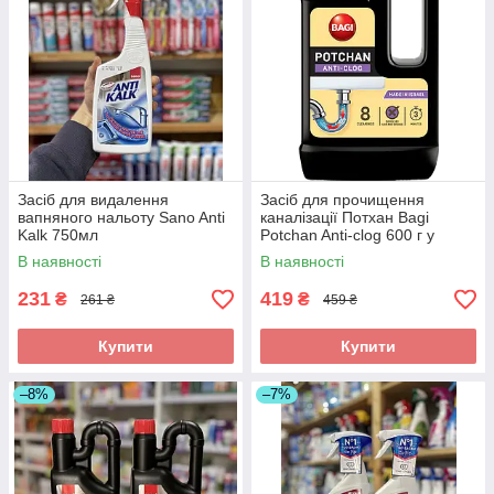
Засіб для видалення
Засіб для прочищення
вапняного нальоту Sano Anti
каналізації Потхан Bagi
Kalk 750мл
Potchan Anti-clog 600 г у
гранулах
В наявності
В наявності
231
419
₴
₴
261 ₴
459 ₴
Купити
Купити
–8%
–7%