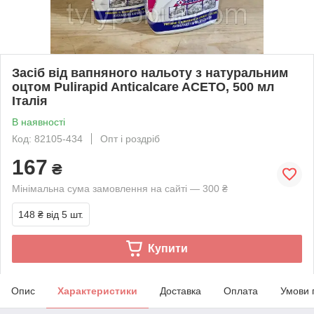
Засіб від вапняного нальоту з натуральним
оцтом Pulirapid Anticalcare ACETO, 500 мл
Італія
В наявності
Код: 82105-434
Опт і роздріб
167
₴
Мінімальна сума замовлення на сайті — 300 ₴
148 ₴
від 5 шт.
Купити
Опис
Характеристики
Доставка
Оплата
Умови 