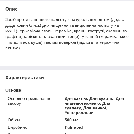
Опис
Засіб проти вапняного нальоту з натуральним оцтом (додає
додатковий блиск) для чищення та видалення нальоту на
кухні (нержавіюча сталь, кераміка, крани, каструлі, склянки та
графіни, тарілки та стаканчики, тощо), у ванній (кераміка, скло
і пластмаса душа) і великі поверхні (підлога та керамічна
плитка).
Характеристики
Основні
Основне призначення
Для кахлю, Для кухонь, Для
засобу
чищення каменю, Для
туалету, Для ванної,
Універсальне
Об`єм
500 мл
Виробник
Pulirapid