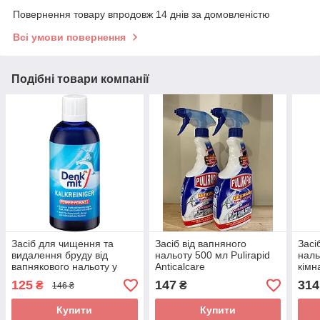
Повернення товару впродовж 14 днів за домовленістю
Всі умови повернення
Подібні товари компанії
Засіб для чищення та
Засіб від вапняного
Засі
видалення бруду від
нальоту 500 мл Pulirapid
наль
вапнякового нальоту у
Anticalcare
кімн
ванній кімнаті та кухні
125
147
314
₴
₴
146 ₴
Denkmit Kalkreiniger
500мл
Купити
Купити