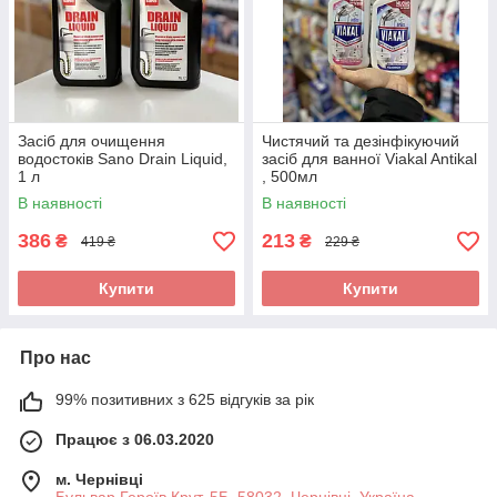
Засіб для очищення
Чистячий та дезінфікуючий
водостоків Sano Drain Liquid,
засіб для ванної Viakal Antikal
1 л
, 500мл
В наявності
В наявності
386
213
₴
₴
419 ₴
229 ₴
Купити
Купити
Про нас
99% позитивних з 625 відгуків за рік
Працює з 06.03.2020
м. Чернівці