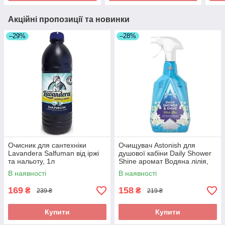
Акційні пропозиції та новинки
–29%
–28%
Очисник для сантехніки
Очищувач Astonish для
Lavandera Salfuman від іржі
душової кабіни Daily Shower
та нальоту, 1л
Shine аромат Водяна лілія,
750 мл
В наявності
В наявності
169
158
₴
₴
239 ₴
219 ₴
Купити
Купити