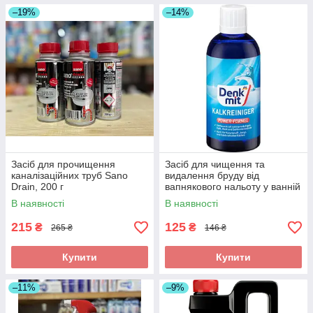
–19%
–14%
Засіб для прочищення
Засіб для чищення та
каналізаційних труб Sano
видалення бруду від
Drain, 200 г
вапнякового нальоту у ванній
кімнаті та кухні Denkmit
В наявності
В наявності
Kalkreiniger 500мл
215
125
₴
₴
265 ₴
146 ₴
Купити
Купити
–11%
–9%