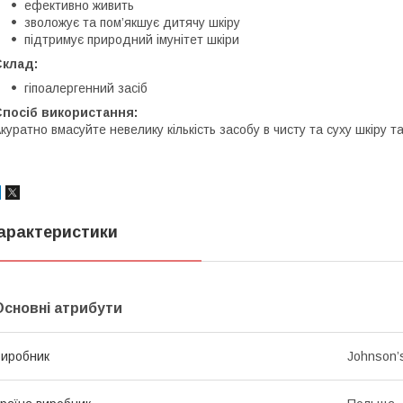
ефективно живить
зволожує та пом’якшує дитячу шкіру
підтримує природний імунітет шкіри
Склад:
гіпоалергенний засіб
Спосіб використання:
куратно вмасуйте невелику кількість засобу в чисту та суху шкіру 
арактеристики
Основні атрибути
иробник
Johnson’