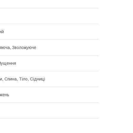
ий
яюча, Зволожуюче
 Лущення
и, Спина, Тіло, Сідниці
жень