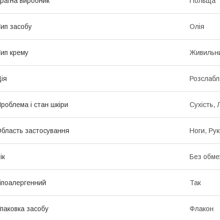
раїна виробник
Польща
ип засобу
Олія
ип крему
Живильн
ія
Розслабл
роблема і стан шкіри
Сухість,
бласть застосування
Ноги, Рук
ік
Без обме
іпоалергенний
Так
паковка засобу
Флакон