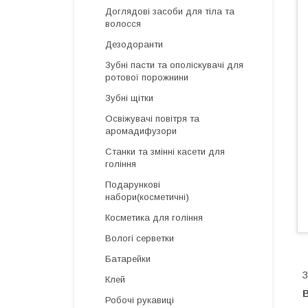
Доглядові засоби для тіла та
волосся
Дезодоранти
Зубні пасти та ополіскувачі для
ротової порожнини
Зубні щітки
Освіжувачі повітря та
аромадифузори
Cтанки та змінні касети для
гоління
Подарункові
набори(косметичні)
Косметика для гоління
Вологі серветки
Батарейки
З
Клей
В
Робочі рукавиці