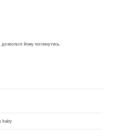
та дозвольте йому поглинутись.
s baby