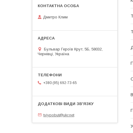
К
Т
Дмитро Клим
Т
Д
Бульвар Героїв Крут, 5Б, 58032,
Чернівці, Україна
П
О
+380 (95) 692-73-65
В
Г
tviypobut@ukr.net
У