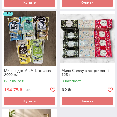
Купити
Купити
–5%
Мило рідке MILMIL запаска
Мило Camay в асортименті
2000 мл
125 г
В наявності
В наявності
194,75
62
₴
₴
205 ₴
Купити
Купити