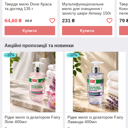
Тверде мило Dove Краса
Мультифункціональне
Твер
та догляд 135 г
мило для очищення і
Коко
захисту шкіри Amway 150г
пелю
64,60
231
79
₴
₴
68 ₴
Купити
Купити
Акційні пропозиції та новинки
–10%
–10%
Рідке мило із дозатором Fairy
Рідке мило із дозатором Fairy
Лілія 400мл
Лаванда 400мл