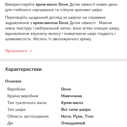
Використовуйте
крем-мило Dove
Дотик свіжості кожен день
для глибокого харчування та сліпуче красивої шкіри.
Перетворіть щоденний догляд за шкірою на справжнє
задоволення з
крем-милом Dove
Дотик свіжості . Маючи
ніжну текстуру і нейтральний запах, воно м'яко очищає шкіру,
відновлюючи втрачену вологу і повертаючи шкірі гладкість і
шовковистість. Містить ¼ зволожуючого крему.
Приховати
Характеристики
Основні
Виробник
Dove
Країна виробник
Німеччина
Тип туалетного мила
Крем-мило
Тип шкіри
Всі типи шкіри
Область застосування
Ноги, Руки, Тіло
Дія
Очищаючий