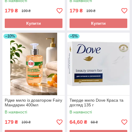
В наявності
В наявності
179
179
₴
₴
199 ₴
199 ₴
Купити
Купити
–10%
–5%
Рідке мило із дозатором Fairy
Тверде мило Dove Краса та
Мандарин 400мл
догляд 135 г
В наявності
В наявності
179
64,60
₴
₴
199 ₴
68 ₴