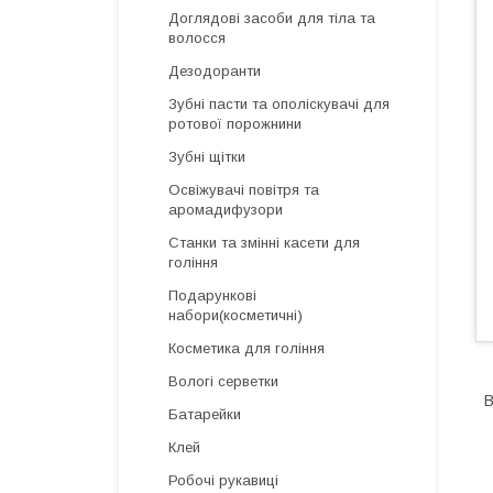
Доглядові засоби для тіла та
волосся
Дезодоранти
Зубні пасти та ополіскувачі для
ротової порожнини
Зубні щітки
Освіжувачі повітря та
аромадифузори
Cтанки та змінні касети для
гоління
Подарункові
набори(косметичні)
Косметика для гоління
Вологі серветки
В
Батарейки
Клей
Робочі рукавиці