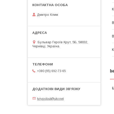
К
Дмитро Клим
В
В
Бульвар Героїв Крут, 5Б, 58032,
Чернівці, Україна
К
І
+380 (95) 692-73-65
Ц
tviypobut@ukr.net