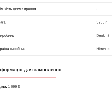
ількість циклів прання
80
ага
5250 г
иробник
Denkmit
раїна виробник
Німеччин
нформація для замовлення
іна:
1 099 ₴