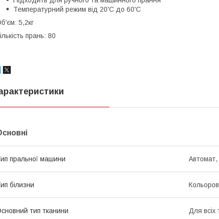
Температурний режим від 20'С до 60'С
б'єм: 5,2кг
ількість прань: 80
арактеристики
Основні
ип пральної машини
Автомат,
ип білизни
Кольоро
сновний тип тканини
Для всіх 