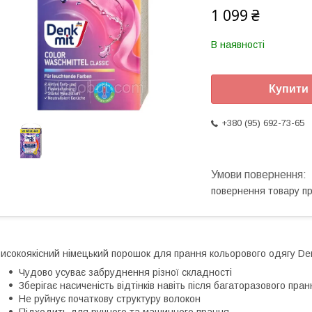
1 099 ₴
В наявності
Купити
+380 (95) 692-73-65
повернення товару п
исокоякісний німецький порошок для прання кольорового одягу Denk
Чудово усуває забруднення різної складності
Зберігає насиченість відтінків навіть після багаторазового пран
Не руйнує початкову структуру волокон
Підходить для ручного та машинного прання