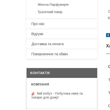
Жіноча Парфумерія
О
Туалетний папір
К
Про нас
Відгуки
Доставка та оплата
Х
Поверненння та обмін
КОНТАКТИ
Т
Т
Твій побут - Побутова хімія та
товари для дому!
О