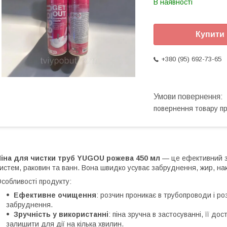
В наявності
Купити
+380 (95) 692-73-65
повернення товару п
Піна для чистки труб YUGOU рожева 450 мл
— це ефективний за
истем, раковин та ванн. Вона швидко усуває забруднення, жир, нак
собливості продукту:
Ефективне очищення
: розчин проникає в трубопроводи і ро
забруднення.
Зручність у використанні
: піна зручна в застосуванні, її д
залишити для дії на кілька хвилин.