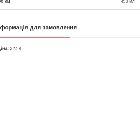
б`єм
450 мл
нформація для замовлення
іна:
324 ₴