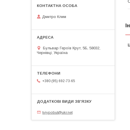
О
Дмитро Клим
І
Ц
Бульвар Героїв Крут, 5Б, 58032,
Чернівці, Україна
+380 (95) 692-73-65
tviypobut@ukr.net