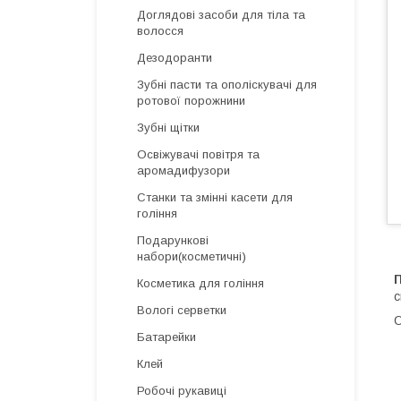
Доглядові засоби для тіла та
волосся
Дезодоранти
Зубні пасти та ополіскувачі для
ротової порожнини
Зубні щітки
Освіжувачі повітря та
аромадифузори
Cтанки та змінні касети для
гоління
Подарункові
набори(косметичні)
Косметика для гоління
с
Вологі серветки
О
Батарейки
Клей
Робочі рукавиці