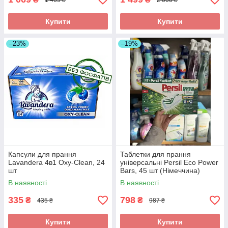
Купити
Купити
–23%
–19%
Капсули для прання
Таблетки для прання
Lavandera 4в1 Oxy-Clean, 24
універсальні Persil Eco Power
шт
Bars, 45 шт (Німеччина)
В наявності
В наявності
335
798
₴
₴
435 ₴
987 ₴
Купити
Купити