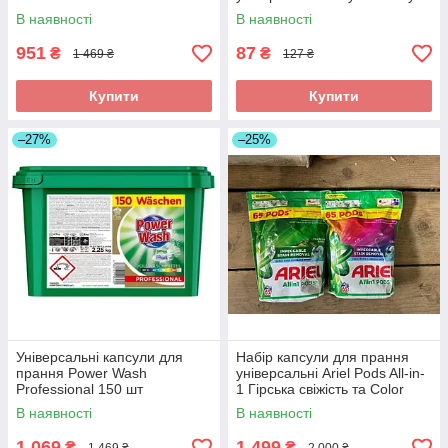
В наявності
В наявності
951
87
₴
₴
1 469 ₴
127 ₴
Купити
Купити
–27%
–25%
Універсальні капсули для
Набір капсули для прання
прання Power Wash
універсальні Ariel Pods All-in-
Professional 150 шт
1 Гірська свіжість та Color
130шт (2*65)
В наявності
В наявності
1 069
1 499
₴
₴
1 469 ₴
2 000 ₴