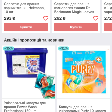
Серветки для прання
Серветки для прання
Серв
чорних тканин Heitmann,
кольорових тканин Dr.
в 1 
10 шт
Beckmann Magic Leaves
чорн
25 шт
ткан
293
262
272
₴
₴
Купити
Купити
Акційні пропозиції та новинки
–35%
–31%
Універсальні капсули для
прання Power Wash
Капсули для прання
Professional 150 шт
універсальні Purfy 10 капсул