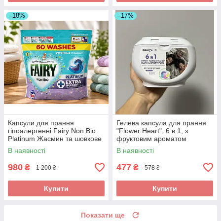
–18%
–17%
Капсули для прання
Гелева капсула для прання
гіпоалергенні Fairy Non Bio
"Flower Heart", 6 в 1, з
Platinum Жасмин та шовкове
фруктовим ароматом
дерево Silk Tree Blossom &
В наявності
В наявності
Jasmine 60шт
980
477
₴
₴
1 200 ₴
578 ₴
Купити
Купити
Показати ще