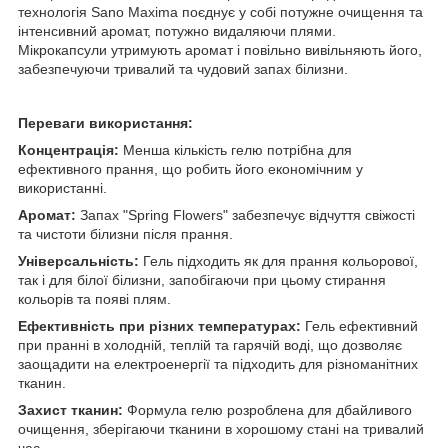
технологія Sano Maxima поєднує у собі потужне очищення та
інтенсивний аромат, потужно видаляючи плями.
Мікрокапсули утримують аромат і повільно вивільняють його,
забезпечуючи тривалий та чудовий запах білизни.
Переваги використання:
Концентрація:
Менша кількість гелю потрібна для
ефективного прання, що робить його економічним у
використанні.
Аромат:
Запах "Spring Flowers" забезпечує відчуття свіжості
та чистоти білизни після прання.
Універсальність:
Гель підходить як для прання кольорової,
так і для білої білизни, запобігаючи при цьому стирання
кольорів та появі плям.
Ефективність при різних температурах:
Гель ефективний
при пранні в холодній, теплій та гарячій воді, що дозволяє
заощадити на електроенергії та підходить для різноманітних
тканин.
Захист тканин:
Формула гелю розроблена для дбайливого
очищення, зберігаючи тканини в хорошому стані на тривалий
час.