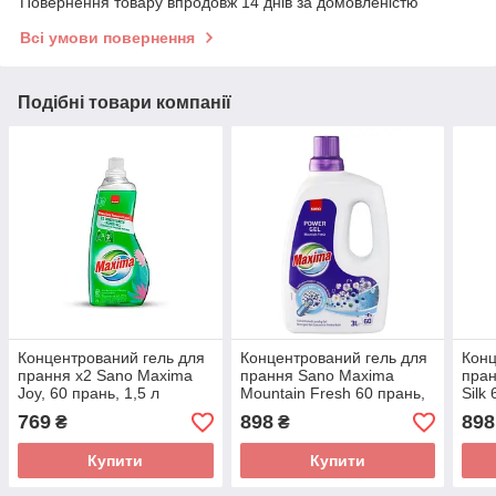
Повернення товару впродовж 14 днів за домовленістю
Всі умови повернення
Подібні товари компанії
Концентрований гель для
Концентрований гель для
Конц
прання х2 Sano Maxima
прання Sano Maxima
пран
Joy, 60 прань, 1,5 л
Mountain Fresh 60 прань,
Silk
3 л
769
898
898
₴
₴
Купити
Купити