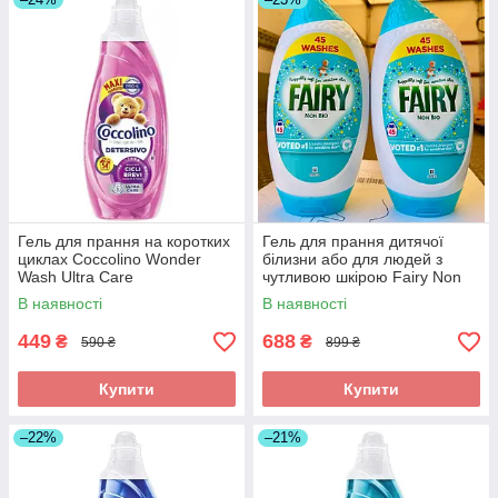
Гель для прання на коротких
Гель для прання дитячої
циклах Coccolino Wonder
білизни або для людей з
Wash Ultra Care
чутливою шкірою Fairy Non
парфумований, 54 прань,
Bio 45 прань
В наявності
В наявності
2160 мл
449
688
₴
₴
590 ₴
899 ₴
Купити
Купити
–22%
–21%