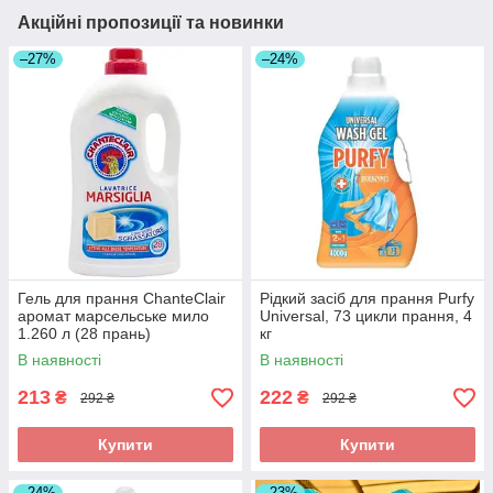
Акційні пропозиції та новинки
–27%
–24%
Гель для прання ChanteClair
Рідкий засіб для прання Purfy
аромат марсельське мило
Universal, 73 цикли прання, 4
1.260 л (28 прань)
кг
В наявності
В наявності
213
222
₴
₴
292 ₴
292 ₴
Купити
Купити
–24%
–23%