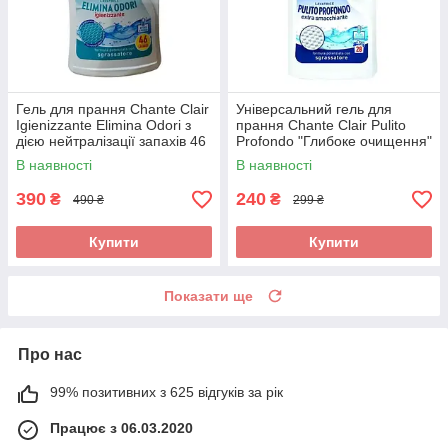
Гель для прання Chante Clair
Універсальний гель для
Igienizzante Elimina Odori з
прання Chante Clair Pulito
дією нейтралізації запахів 46
Profondo "Глибоке очищення"
прань 2070 мл Італія
, 28 прань 1260 мл
В наявності
В наявності
390
240
₴
₴
490 ₴
299 ₴
Купити
Купити
Показати ще
Про нас
99% позитивних з 625 відгуків за рік
Працює з 06.03.2020