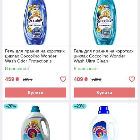
Гель для прання на коротких
Гель для прання на коротких
циклах Coccolino Wonder
циклах Coccolino Wonder
Wash Odor Protection з
Wash Ultra Clean
нейтралізацією запахів, 54
парфумований, 54 прань,
В наявності
В наявності
прань, 2160 мл
2160 мл
459
489
₴
₴
590 ₴
620 ₴
Купити
Купити
–20%
–20%