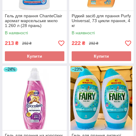
Гель для прання ChanteClair
Рідкий засіб для прання Purfy
аромат марсельське мило
Universal, 73 цикли прання, 4
1.260 л (28 прань)
кг
В наявності
В наявності
213
222
₴
₴
292 ₴
292 ₴
Купити
Купити
–24%
–23%
Гель для прання на коротких
Гель для прання дитячої