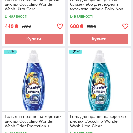
циклах Coccolino Wonder
білизни або для людей з
Wash Ultra Care
чутливою шкірою Fairy Non
парфумований, 54 прань,
Bio 45 прань
В наявності
В наявності
2160 мл
449
688
₴
₴
590 ₴
899 ₴
Купити
Купити
–22%
–21%
Гель для прання на коротких
Гель для прання на коротких
циклах Coccolino Wonder
циклах Coccolino Wonder
Wash Odor Protection з
Wash Ultra Clean
нейтралізацією запахів, 54
парфумований, 54 прань,