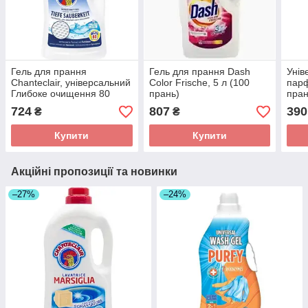
Гель для прання
Гель для прання Dash
Унів
Chanteclair, універсальний
Color Frische, 5 л (100
парф
Глибоке очищення 80
прань)
пран
прань, 3,6 л
муск
724
807
390
₴
₴
Купити
Купити
Акційні пропозиції та новинки
–27%
–24%