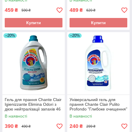
В наявності
В наявності
прань, 2160 мл
2160 мл
459
489
₴
₴
590 ₴
620 ₴
Купити
Купити
–20%
–20%
Гель для прання Chante Clair
Універсальний гель для
Igienizzante Elimina Odori з
прання Chante Clair Pulito
дією нейтралізації запахів 46
Profondo "Глибоке очищення"
прань 2070 мл Італія
, 28 прань 1260 мл
В наявності
В наявності
390
240
₴
₴
490 ₴
299 ₴