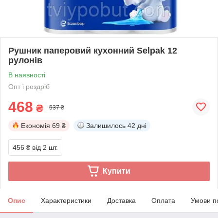
Рушник паперовий кухонний Selpak 12
рулонів
В наявності
Опт і роздріб
468
₴
537 ₴
Економія
69 ₴
Залишилось
42 дні
456 ₴
від 2 шт.
Купити
Опис
Характеристики
Доставка
Оплата
Умови п