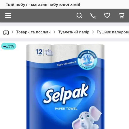
Твій побут - магазин побутової хімії!
Товари та послуги
Туалетний папір
Рушник паперови
–13%