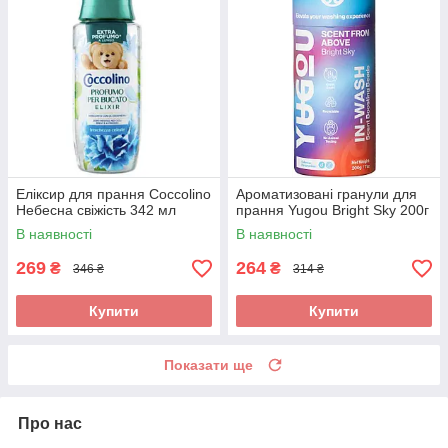
Еліксир для прання Coccolino
Ароматизовані гранули для
Небесна свіжість 342 мл
прання Yugou Bright Sky 200г
В наявності
В наявності
269
264
₴
₴
346 ₴
314 ₴
Купити
Купити
Показати ще
Про нас