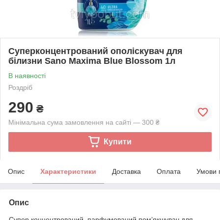
Суперконцентрований ополіскувач для
білизни Sano Maxima Blue Blossom 1л
В наявності
Роздріб
290
₴
Мінімальна сума замовлення на сайті — 300 ₴
Купити
Опис
Характеристики
Доставка
Оплата
Умови 
Опис
Супер концентрований, парфумований пом’якшувач для