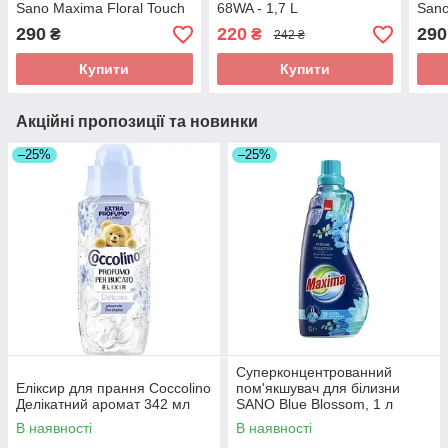
Sano Maxima Floral Touch
68WA - 1,7 L
Sano
1л
40 п
290
220
290
₴
₴
242 ₴
Купити
Купити
Акційні пропозиції та новинки
–25%
–25%
Суперконцентрованний
Еліксир для прання Coccolino
пом'якшувач для білизни
Делікатний аромат 342 мл
SANO Blue Blossom, 1 л
В наявності
В наявності