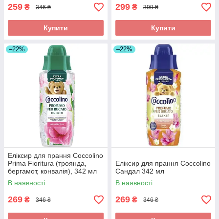
259
299
₴
₴
346 ₴
399 ₴
Купити
Купити
–22%
–22%
Еліксир для прання Coccolino
Prima Fioritura (троянда,
Еліксир для прання Coccolino
бергамот, конвалія), 342 мл
Сандал 342 мл
В наявності
В наявності
269
269
₴
₴
346 ₴
346 ₴