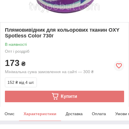
Плямовивідник для кольорових тканин OXY
Spotless Color 730г
В наявності
Опт і роздріб
173
₴
Мінімальна сума замовлення на сайті — 300 ₴
152 ₴
від 4 шт.
Купити
Опис
Характеристики
Доставка
Оплата
Умови 