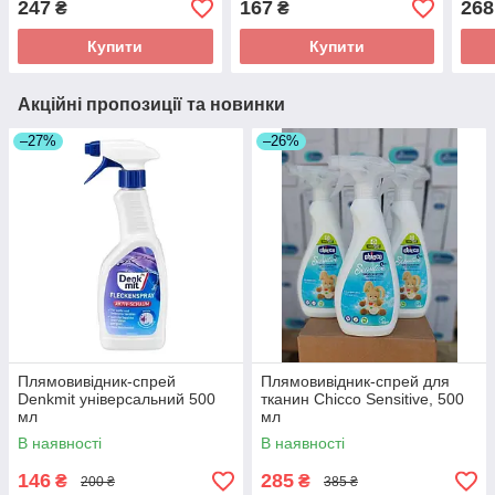
247
167
268
₴
₴
Купити
Купити
Акційні пропозиції та новинки
–27%
–26%
Плямовивідник-спрей
Плямовивідник-спрей для
Denkmit універсальний 500
тканин Chicco Sensitive, 500
мл
мл
В наявності
В наявності
146
285
₴
₴
200 ₴
385 ₴