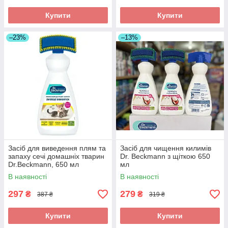
Купити
Купити
–23%
–13%
Засіб для виведення плям та
Засіб для чищення килимів
запаху сечі домашніх тварин
Dr. Beckmann з щіткою 650
Dr.Beckmann, 650 мл
мл
В наявності
В наявності
297
279
₴
₴
387 ₴
319 ₴
Купити
Купити