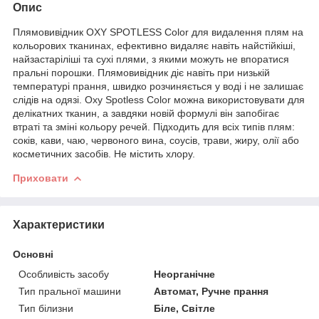
Опис
Плямовивідник OXY SPOTLESS Color для видалення плям на
кольорових тканинах, ефективно видаляє навіть найстійкіші,
найзастаріліші та сухі плями, з якими можуть не впоратися
пральні порошки. Плямовивідник діє навіть при низькій
температурі прання, швидко розчиняється у воді і не залишає
слідів на одязі. Oxy Spotless Color можна використовувати для
делікатних тканин, а завдяки новій формулі він запобігає
втраті та зміні кольору речей. Підходить для всіх типів плям:
соків, кави, чаю, червоного вина, соусів, трави, жиру, олії або
косметичних засобів. Не містить хлору.
Приховати
Характеристики
Основні
Особливість засобу
Неорганічне
Тип пральної машини
Автомат, Ручне прання
Тип білизни
Біле, Світле