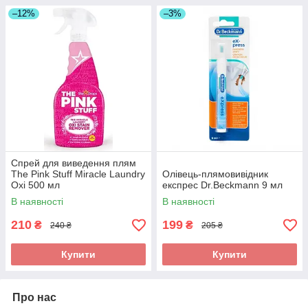
–12%
–3%
Спрей для виведення плям
The Pink Stuff Miracle Laundry
Олівець-плямовивідник
Oxi 500 мл
експрес Dr.Beckmann 9 мл
В наявності
В наявності
210
199
₴
₴
240 ₴
205 ₴
Купити
Купити
Про нас