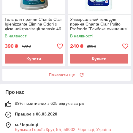
Гель для прання Chante Clair
Універсальний гель для
Igienizzante Elimina Odori з
прання Chante Clair Pulito
дією нейтралізації запахів 46
Profondo "Глибоке очищення"
прань 2070 мл Італія
, 28 прань 1260 мл
В наявності
В наявності
390
240
₴
₴
490 ₴
299 ₴
Купити
Купити
Показати ще
Про нас
99% позитивних з 625 відгуків за рік
Працює з 06.03.2020
м. Чернівці
Бульвар Героїв Крут, 5Б, 58032, Чернівці, Україна