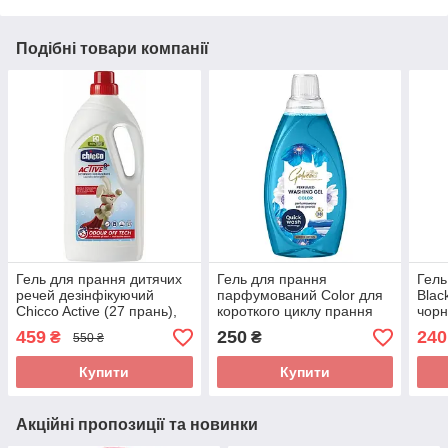
Подібні товари компанії
Гель для прання дитячих
Гель для прання
Гель
речей дезінфікуючий
парфумований Color для
Blac
Chicco Active (27 прань),
короткого циклу прання
чорн
1,5 л
Quick Wash, Galvea 1,52 л
459
250
240
₴
₴
550 ₴
Купити
Купити
Акційні пропозиції та новинки