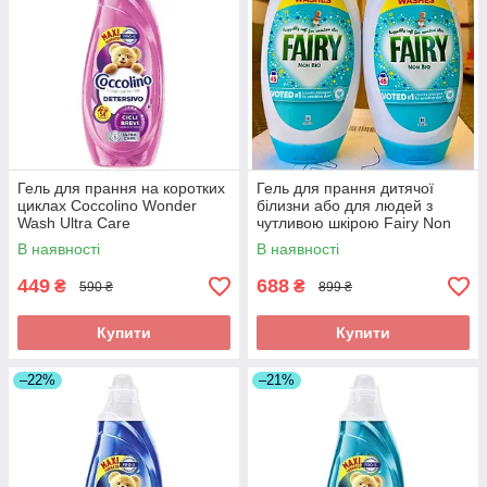
Гель для прання на коротких
Гель для прання дитячої
циклах Coccolino Wonder
білизни або для людей з
Wash Ultra Care
чутливою шкірою Fairy Non
парфумований, 54 прань,
Bio 45 прань
В наявності
В наявності
2160 мл
449
688
₴
₴
590 ₴
899 ₴
Купити
Купити
–22%
–21%