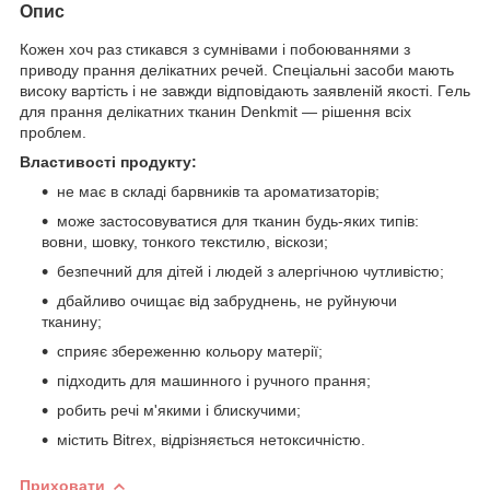
Опис
Кожен хоч раз стикався з сумнівами і побоюваннями з
приводу прання делікатних речей. Спеціальні засоби мають
високу вартість і не завжди відповідають заявленій якості. Гель
для прання делікатних тканин Denkmit — рішення всіх
проблем.
Властивості продукту:
не має в складі барвників та ароматизаторів;
може застосовуватися для тканин будь-яких типів:
вовни, шовку, тонкого текстилю, віскози;
безпечний для дітей і людей з алергічною чутливістю;
дбайливо очищає від забруднень, не руйнуючи
тканину;
сприяє збереженню кольору матерії;
підходить для машинного і ручного прання;
робить речі м'якими і блискучими;
містить Bitrex, відрізняється нетоксичністю.
Приховати