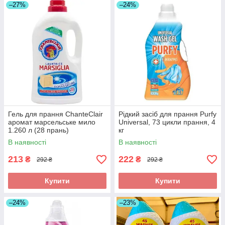
–27%
–24%
Гель для прання ChanteClair
Рідкий засіб для прання Purfy
аромат марсельське мило
Universal, 73 цикли прання, 4
1.260 л (28 прань)
кг
В наявності
В наявності
213
222
₴
₴
292 ₴
292 ₴
Купити
Купити
–24%
–23%