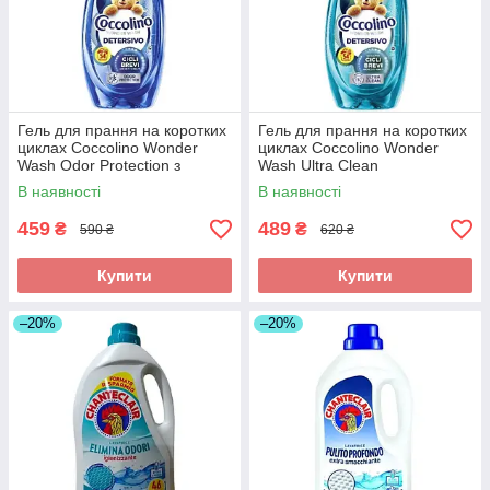
Гель для прання на коротких
Гель для прання на коротких
циклах Coccolino Wonder
циклах Coccolino Wonder
Wash Odor Protection з
Wash Ultra Clean
нейтралізацією запахів, 54
парфумований, 54 прань,
В наявності
В наявності
прань, 2160 мл
2160 мл
459
489
₴
₴
590 ₴
620 ₴
Купити
Купити
–20%
–20%