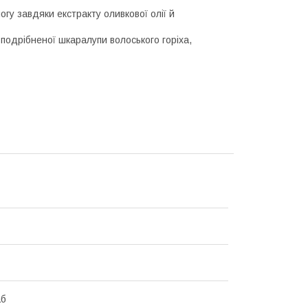
гу завдяки екстракту оливкової олії й
 подрібненої шкаралупи волоського горіха,
аб