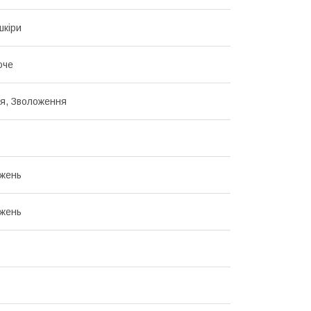
шкіри
юче
я, Зволоження
жень
жень