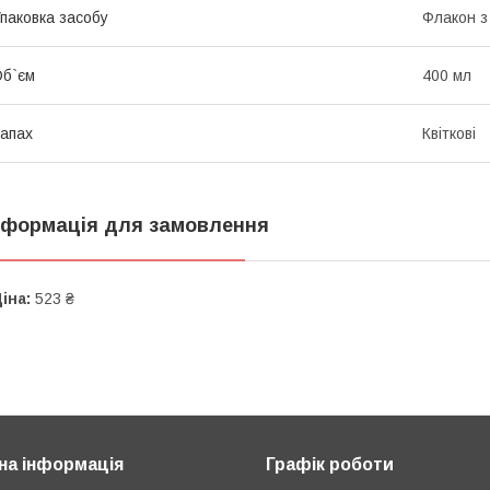
паковка засобу
Флакон з
б`єм
400 мл
апах
Квіткові
нформація для замовлення
іна:
523 ₴
на інформація
Графік роботи