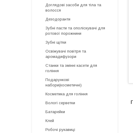
Доглядові засоби для тіла та
волосся
Дезодоранти
Зубні пасти та ополіскувачі для
ротової порожнини
Зубні щітки
Освіжувачі повітря та
аромадифузори
Cтанки та змінні касети для
гоління
Подарункові
набори(косметичні)
Косметика для гоління
Вологі серветки
Батарейки
Клей
Робочі рукавиці