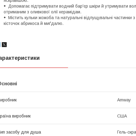
яскравішою.
Допомагає підтримувати водний бар'єр шкіри й утримувати воло
отриманим з оливкової олії керамідам.
Містить кульки жожоба та натуральні відлущувальні частинки з
кісточок абрикоса й миґдалю.
арактеристики
Основні
иробник
Amway
раїна виробник
США
ип засобу для душа
Гель-скр