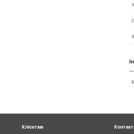
У
О
З
І
Ц
Клієнтам
Контакт