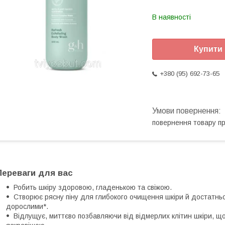
В наявності
Купити
+380 (95) 692-73-65
повернення товару п
Переваги для вас
Робить шкіру здоровою, гладенькою та свіжою.
Створює рясну піну для глибокого очищення шкіри й достатн
дорослими*.
Відлущує, миттєво позбавляючи від відмерлих клітин шкіри, щ