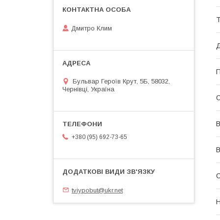
Т
Дмитро Клим
Д
П
Бульвар Героїв Крут, 5Б, 58032,
Чернівці, Україна
О
В
+380 (95) 692-73-65
В
С
tviypobut@ukr.net
Н