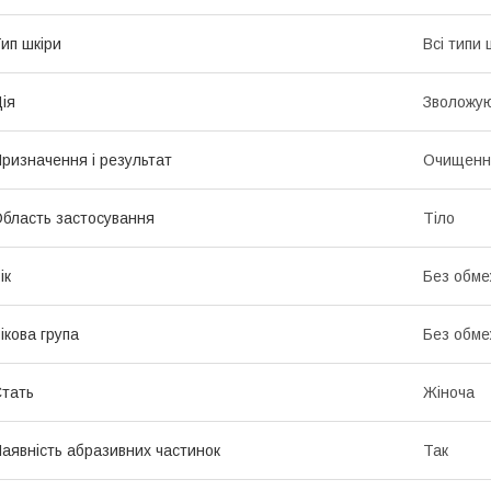
ип шкіри
Всі типи 
ія
Зволожу
ризначення і результат
Очищенн
бласть застосування
Тіло
ік
Без обме
ікова група
Без обме
тать
Жіноча
аявність абразивних частинок
Так