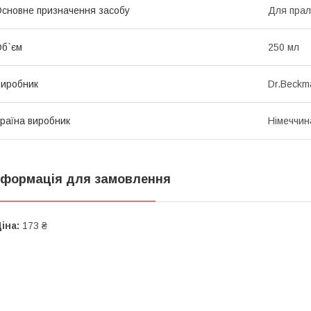
сновне призначення засобу
Для пра
б`єм
250 мл
иробник
Dr.Beckm
раїна виробник
Німеччин
нформація для замовлення
іна:
173 ₴