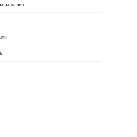
льних машин
ann
а