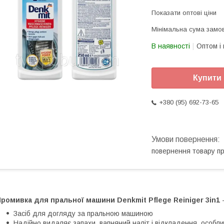
Показати оптові ціни
Мінімальна сума замов
В наявності
Оптом і 
Купити
+380 (95) 692-73-65
повернення товару п
Промивка для пральної машини
Denkmit Pflege Reiniger 3in1
-
Засіб для догляду за пральною машиною
Надійно видаляє запахи, вапняний наліт і відкладення, особли