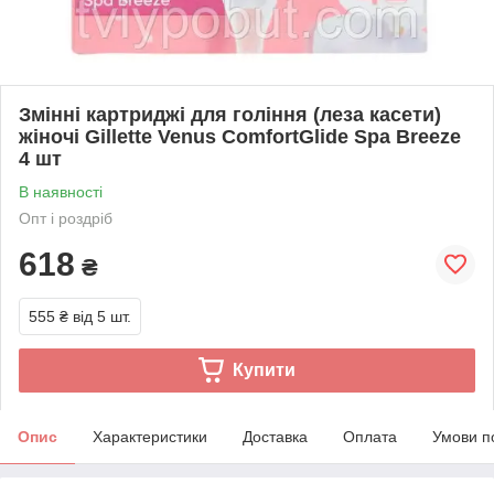
Змінні картриджі для гоління (леза касети)
жіночі Gillette Venus ComfortGlide Spa Breeze
4 шт
В наявності
Опт і роздріб
618
₴
555 ₴
від 5 шт.
Купити
Опис
Характеристики
Доставка
Оплата
Умови п