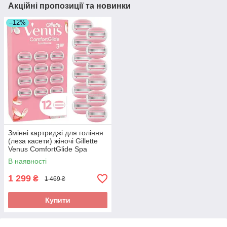
Акційні пропозиції та новинки
–12%
Змінні картриджі для гоління
(леза касети) жіночі Gillette
Venus ComfortGlide Spa
Breeze 12шт
В наявності
1 299
₴
1 469 ₴
Купити