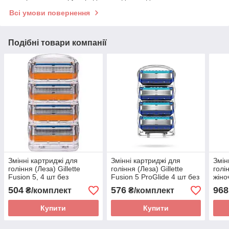
Всі умови повернення
Подібні товари компанії
Змінні картриджі для
Змінні картриджі для
Змін
гоління (Леза) Gillette
гоління (Леза) Gillette
голі
Fusion 5, 4 шт без
Fusion 5 ProGlide 4 шт без
жіноч
упаковки
упаковки
Comf
504
576
968
₴/комплект
₴/комплект
шт
Купити
Купити