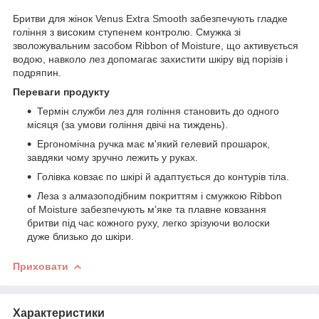
Бритви для жінок Venus Extra Smooth забезпечують гладке
гоління з високим ступенем контролю. Смужка зі
зволожувальним засобом Ribbon of Moisture, що активується
водою, навколо лез допомагає захистити шкіру від порізів і
подряпин.
Переваги продукту
Термін служби лез для гоління становить до одного
місяця (за умови гоління двічі на тиждень).
Ергономічна ручка має м'який гелевий прошарок,
завдяки чому зручно лежить у руках.
Голівка ковзає по шкірі й адаптується до контурів тіла.
Леза з алмазоподібним покриттям і смужкою Ribbon
of Moisture забезпечують м'яке та плавне ковзання
бритви під час кожного руху, легко зрізуючи волоски
дуже близько до шкіри.
Приховати
Характеристики