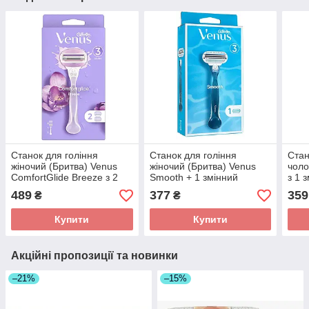
Станок для гоління
Станок для гоління
Стан
жіночий (Бритва) Venus
жіночий (Бритва) Venus
чоло
ComfortGlide Breeze з 2
Smooth + 1 змінний
з 1 
змінними картриджами
картридж
489
377
359
₴
₴
Купити
Купити
Акційні пропозиції та новинки
–21%
–15%