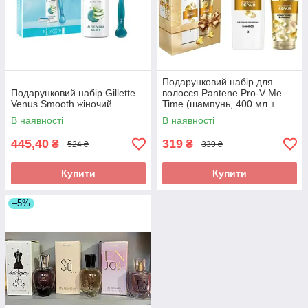
Подарунковий набір для
Подарунковий набір Gillette
волосся Pantene Pro-V Me
Venus Smooth жіночий
Time (шампунь, 400 мл +
кондиціонер-сироватка, 200
В наявності
В наявності
мл)
445,40
319
₴
₴
524 ₴
339 ₴
Купити
Купити
–5%