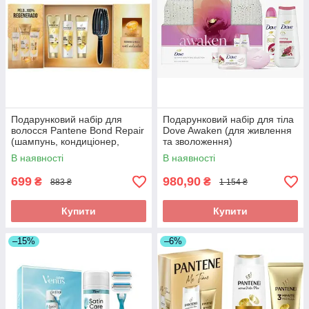
Подарунковий набір для
Подарунковий набір для тіла
волосся Pantene Bond Repair
Dove Awaken (для живлення
(шампунь, кондиціонер,
та зволоження)
відновлююча сироватка,
В наявності
В наявності
щітка)
699
980,90
₴
₴
883 ₴
1 154 ₴
Купити
Купити
–15%
–6%