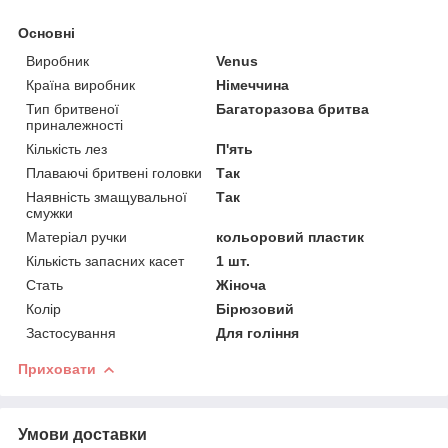
Основні
Виробник
Venus
Країна виробник
Німеччина
Тип бритвеної
Багаторазова бритва
приналежності
Кількість лез
П'ять
Плаваючі бритвені головки
Так
Наявність змащувальної
Так
смужки
Матеріал ручки
кольоровий пластик
Кількість запасних касет
1 шт.
Стать
Жіноча
Колір
Бірюзовий
Застосування
Для гоління
Приховати
Умови доставки