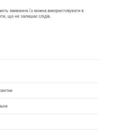
агають змивання.Їх можна використовувати в
нти, що не залишає слідів.
ерветки
льне