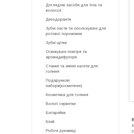
Доглядові засоби для тіла та
волосся
Дезодоранти
Зубні пасти та ополіскувачі для
ротової порожнини
Зубні щітки
Освіжувачі повітря та
аромадифузори
Cтанки та змінні касети для
гоління
Подарункові
набори(косметичні)
Косметика для гоління
Вологі серветки
Батарейки
Клей
з
Робочі рукавиці
с