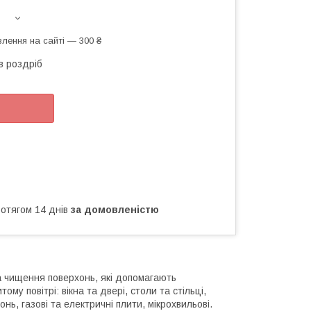
лення на сайті — 300 ₴
в роздріб
ротягом 14 днів
за домовленістю
а чищення поверхонь, які допомагають
ому повітрі: вікна та двері, столи та стільці,
онь, газові та електричні плити, мікрохвильові.