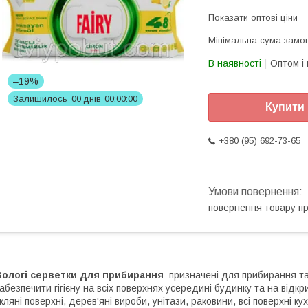
Показати оптові ціни
Мінімальна сума замов
В наявності
Оптом і 
–19%
Залишилось
0
0
днів
0
0
0
0
0
0
Купити
+380 (95) 692-73-65
повернення товару п
Вологі серветки для прибирання
призначені для прибирання т
абезпечити гігієну на всіх поверхнях усередині будинку та на відкрит
кляні поверхні, дерев'яні вироби, унітази, раковини, всі поверхні кух