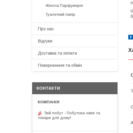
п
Жіноча Парфумерія
Ц
Туалетний папір
б
Про нас
Відгуки
Х
Доставка та оплата
Поверненння та обмін
КОНТАКТИ
Т
О
Твій побут - Побутова хімія та
товари для дому!
А