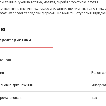
ечі та інша кухонна техніка, килими, вироби з текстилю, взуття.
е практичні, гігієнічні, одноразові рушники, що чистять та не вим
агатьох областях завдяки формулі, що містить натуральні інгридіє
арактеристики
Основні
ип
Вологі с
сновне призначення
Універса
роматизована
Так