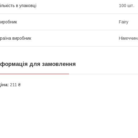
ількість в упаковці
100 шт.
иробник
Fairy
раїна виробник
Німеччин
нформація для замовлення
іна:
211 ₴