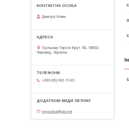
К
Дмитро Клим
В
К
Бульвар Героїв Крут, 5Б, 58032,
Чернівці, Україна
І
Ц
+380 (95) 692-73-65
tviypobut@ukr.net