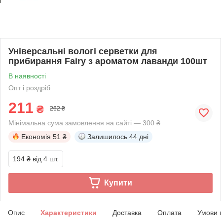
Універсальні вологі серветки для
прибирання Fairy з ароматом лаванди 100шт
В наявності
Опт і роздріб
211
₴
262 ₴
Мінімальна сума замовлення на сайті — 300 ₴
Економія
51 ₴
Залишилось
44 дні
194 ₴
від 4 шт.
Купити
Опис
Характеристики
Доставка
Оплата
Умови 