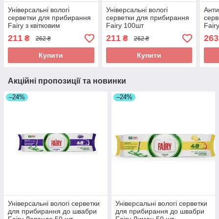
Універсальні вологі
Універсальні вологі
Анти
серветки для прибирання
серветки для прибирання
серв
Fairy з квітковим
Fairy 100шт
Fair
ароматом 100шт
всіх
211
211
263
₴
₴
262 ₴
262 ₴
Купити
Купити
Акційні пропозиції та новинки
–24%
–24%
Універсальні вологі серветки
Універсальні вологі серветки
для прибирання до швабри
для прибирання до швабри