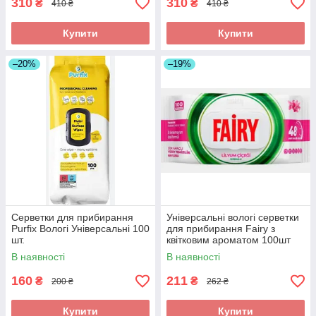
310
310
₴
₴
410 ₴
410 ₴
Купити
Купити
–20%
–19%
Серветки для прибирання
Універсальні вологі серветки
Purfix Вологі Універсальні 100
для прибирання Fairy з
шт.
квітковим ароматом 100шт
В наявності
В наявності
160
211
₴
₴
200 ₴
262 ₴
Купити
Купити