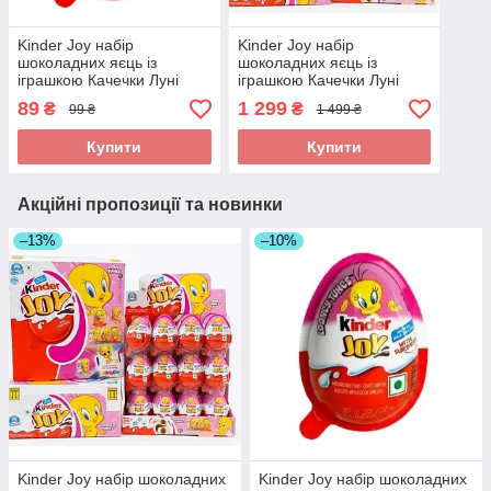
Kinder Joy набір
Kinder Joy набір
шоколадних яєць із
шоколадних яєць із
іграшкою Качечки Луні
іграшкою Качечки Луні
Тюнз Твіті Looney Tunes
Тюнз Твіті Looney Tunes
89
1 299
₴
₴
99 ₴
1 499 ₴
Tweety 20г 1шт
Tweety 16x20г
Купити
Купити
Акційні пропозиції та новинки
–13%
–10%
Kinder Joy набір шоколадних
Kinder Joy набір шоколадних