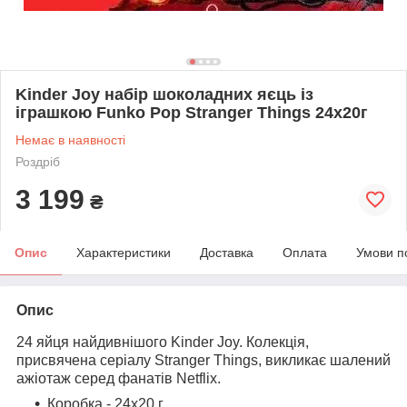
Kinder Joy набір шоколадних яєць із
іграшкою Funko Pop Stranger Things 24x20г
Немає в наявності
Роздріб
3 199
₴
Опис
Характеристики
Доставка
Оплата
Умови п
Опис
24 яйця найдивнішого Kinder Joy. Колекція,
присвячена серіалу Stranger Things, викликає шалений
ажіотаж серед фанатів Netflix.
Коробка - 24x20 г