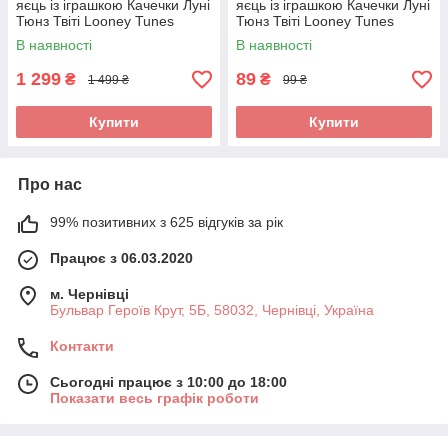
яєць із іграшкою Качечки Луні
яєць із іграшкою Качечки Луні
Тюнз Твіті Looney Tunes
Тюнз Твіті Looney Tunes
Tweety 16x20г
Tweety 20г 1шт
В наявності
В наявності
1 299
89
₴
₴
1 499 ₴
99 ₴
Купити
Купити
Про нас
99% позитивних з 625 відгуків за рік
Працює з 06.03.2020
м. Чернівці
Бульвар Героїв Крут, 5Б, 58032, Чернівці, Україна
Контакти
Сьогодні працює з 10:00 до 18:00
Показати весь графік роботи