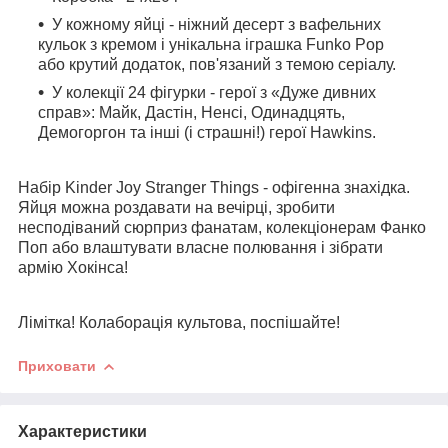
У кожному яйці - ніжний десерт з вафельних
кульок з кремом і унікальна іграшка Funko Pop
або крутий додаток, пов'язаний з темою серіалу.
У колекції 24 фігурки - герої з «Дуже дивних
справ»: Майк, Дастін, Ненсі, Одинадцять,
Демогоргон та інші (і страшні!) герої Hawkins.
Набір Kinder Joy Stranger Things - офігенна знахідка.
Яйця можна роздавати на вечірці, зробити
несподіваний сюрприз фанатам, колекціонерам Фанко
Поп або влаштувати власне полювання і зібрати
армію Хокінса!
Лімітка! Колаборація культова, поспішайте!
Приховати
Характеристики