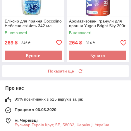
Еліксир для прання Coccolino
Ароматизовані гранули для
Небесна свіжість 342 мл
прання Yugou Bright Sky 200г
В наявності
В наявності
269
264
₴
₴
346 ₴
314 ₴
Купити
Купити
Показати ще
Про нас
99% позитивних з 625 відгуків за рік
Працює з 06.03.2020
м. Чернівці
Бульвар Героїв Крут, 5Б, 58032, Чернівці, Україна