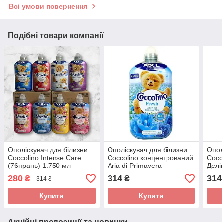
Всі умови повернення
Подібні товари компанії
Ополіскувач для білизни
Ополіскувач для білизни
Опол
Coccolino Intense Care
Coccolino концентрований
Cocc
(76прань) 1.750 мл
Aria di Primavera
Делі
Весняний 1750мл , 76
Soff
280
314
314
₴
₴
314 ₴
прання
Купити
Купити
Акційні пропозиції та новинки