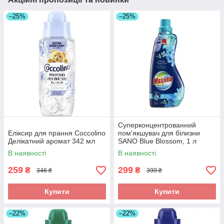
–25%
–25%
Суперконцентрованний
Еліксир для прання Coccolino
пом'якшувач для білизни
Делікатний аромат 342 мл
SANO Blue Blossom, 1 л
В наявності
В наявності
259
299
₴
₴
346 ₴
399 ₴
Купити
Купити
–22%
–22%