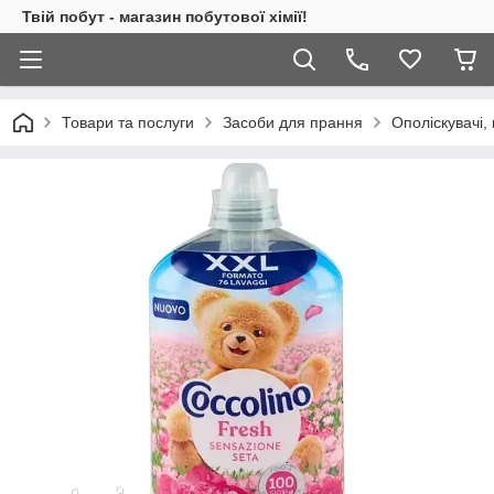
Твій побут - магазин побутової хімії!
Товари та послуги
Засоби для прання
Ополіскувачі,